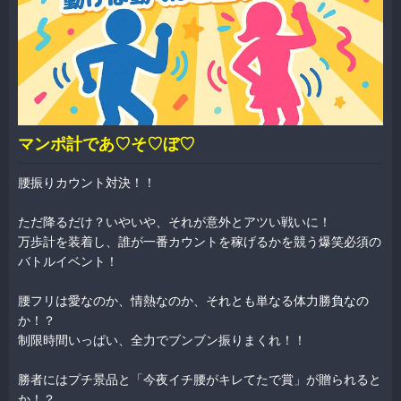
マンポ計であ♡そ♡ぼ♡
腰振りカウント対決！！
ただ降るだけ？いやいや、それが意外とアツい戦いに！
万歩計を装着し、誰が一番カウントを稼げるかを競う爆笑必須の
バトルイベント！
腰フリは愛なのか、情熱なのか、それとも単なる体力勝負なの
か！？
制限時間いっぱい、全力でブンブン振りまくれ！！
勝者にはプチ景品と「今夜イチ腰がキレてたで賞」が贈られると
か！？