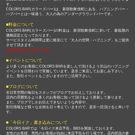
す。
COLORS BAR(カラーズバー)は、新宿歌舞伎町にある、ハプニングバー・
ハプバーとは一味違う、大人の為のアンダーグラウンドバーです。
■料金について
COLORS BAR(カラーズバー)の料金は、新宿歌舞伎町に於いて、最低限の
価格設定となっております。
サービスタイム時間帯は更に格安にて「大人の空間・ハプニング」をご提供
させて頂きます。
特定商取引法に基づく表示
■イベントについて
より多くのお客様にCOLORS BARを楽しんで頂けるよう沢山のハプニング
イベントを日替わりで実施しています。是非ご来店してお楽しみ下さい。
また、割引イベントもございますのでご活用下さい。
■ブログについて
非日常空間の毎日をスタッフがブログでお伝えしております。
店内の雰囲気をより多くのお客様に知って頂けるよう更新して参ります。
また、ブログでしかお伝えできないような内容や、
割引情報など様々な企画を日々考えていますので、是非一読頂けると幸いで
す。
■「今日イク」書き込みについて
COLORS BARでは「今日イク来店予告」BBSを開放しております。
女性のお客様、男性のお客様が自由に来店予告を行う場です。店内状況の参