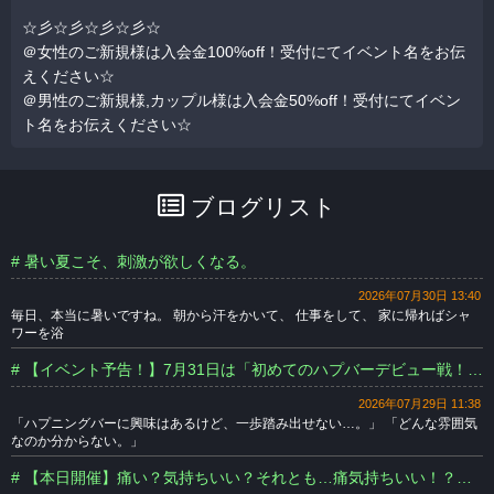
☆彡☆彡☆彡☆彡☆
＠女性のご新規様は入会金100%off！受付にてイベント名をお伝
えください☆
＠男性のご新規様,カップル様は入会金50%off！受付にてイベン
ト名をお伝えください☆
ブログリスト
# 暑い夏こそ、刺激が欲しくなる。
2026年07月30日 13:40
毎日、本当に暑いですね。 朝から汗をかいて、 仕事をして、 家に帰ればシャ
ワーを浴
# 【イベント予告！】7月31日は「初めてのハプバーデビュー戦！」開催します！
2026年07月29日 11:38
「ハプニングバーに興味はあるけど、一歩踏み出せない…。」 「どんな雰囲気
なのか分からない。」
# 【本日開催】痛い？気持ちいい？それとも…痛気持ちいい！？みんなで試そうマッサージ体験！