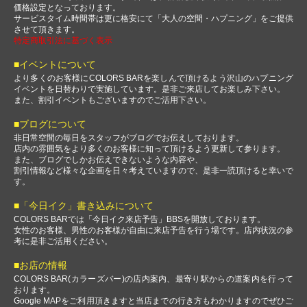
価格設定となっております。
サービスタイム時間帯は更に格安にて「大人の空間・ハプニング」をご提供
させて頂きます。
特定商取引法に基づく表示
■イベントについて
より多くのお客様にCOLORS BARを楽しんで頂けるよう沢山のハプニング
イベントを日替わりで実施しています。是非ご来店してお楽しみ下さい。
また、割引イベントもございますのでご活用下さい。
■ブログについて
非日常空間の毎日をスタッフがブログでお伝えしております。
店内の雰囲気をより多くのお客様に知って頂けるよう更新して参ります。
また、ブログでしかお伝えできないような内容や、
割引情報など様々な企画を日々考えていますので、是非一読頂けると幸いで
す。
■「今日イク」書き込みについて
COLORS BARでは「今日イク来店予告」BBSを開放しております。
女性のお客様、男性のお客様が自由に来店予告を行う場です。店内状況の参
考に是非ご活用ください。
■お店の情報
COLORS BAR(カラーズバー)の店内案内、最寄り駅からの道案内を行って
おります。
Google MAPをご利用頂きますと当店までの行き方もわかりますのでぜひご