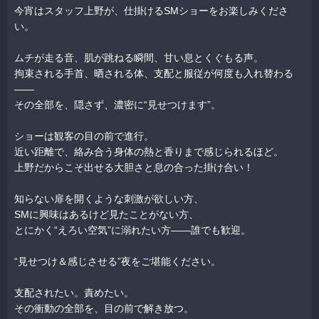
今宵はスタッフ上野が、仕掛けるSMショーをお楽しみくださ
い。
ムチが走る音、肌が跳ねる瞬間、甘い息とくぐもる声。
拘束される手首、晒される体、支配と服従が何度も入れ替わる
——
その全部を、隠さず、濃密に“見せつけます”。
ショーは観客の目の前で進行。
近い距離で、絡み合う身体の熱と香りまで感じられるほど。
上野だからこそ出せる大胆さと息の合った掛け合い！
知らない扉を開くような刺激が欲しい方、
SMに興味はあるけど見たことがない方、
とにかく“えろい空気”に溺れたい方——誰でも歓迎。
“見せつけ＆感じさせる”夜をご堪能ください。
支配されたい。責めたい。
その衝動の全部を、目の前で解き放つ。