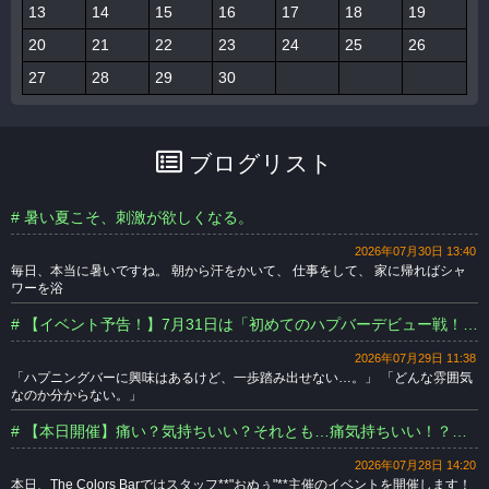
13
14
15
16
17
18
19
20
21
22
23
24
25
26
27
28
29
30
ブログリスト
# 暑い夏こそ、刺激が欲しくなる。
2026年07月30日 13:40
毎日、本当に暑いですね。 朝から汗をかいて、 仕事をして、 家に帰ればシャ
ワーを浴
# 【イベント予告！】7月31日は「初めてのハプバーデビュー戦！」開催します！
2026年07月29日 11:38
「ハプニングバーに興味はあるけど、一歩踏み出せない…。」 「どんな雰囲気
なのか分からない。」
# 【本日開催】痛い？気持ちいい？それとも…痛気持ちいい！？みんなで試そうマッサージ体験！
2026年07月28日 14:20
本日、The Colors Barではスタッフ**"おぬぅ"**主催のイベントを開催します！