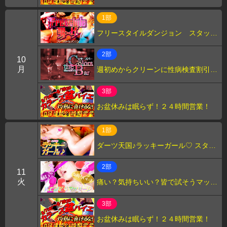
1部
フリースタイルダンジョン スタッ
フ”たけ”
2部
10
月
週初めからクリーンに性病検査割引の
日 スタッフ”おぬう”
3部
お盆休みは眠らず！２４時間営業！
1部
ダーツ天国♪ラッキーガール♡ スタッ
フ"たけ"
2部
11
火
痛い？気持ちいい？皆で試そうマッサ
ージ スタッフ"おぬぅ"
3部
お盆休みは眠らず！２４時間営業！