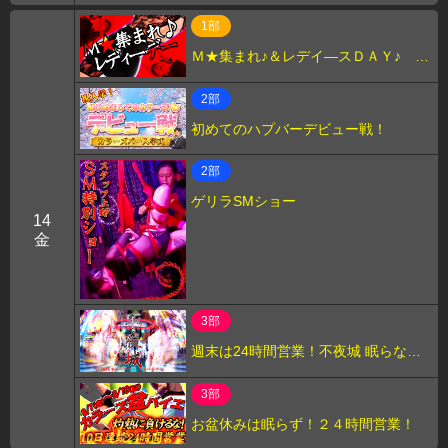
1部
Ｍ★集まれ♪＆レデイ―スＤＡＹ♪ ス
タッフ”えむ”
2部
初めてのハプバーデビュー戦！
2部
ゲリラSMショー
14
金
3部
週末は24時間営業！不夜城 眠らない
カラーズバー！
3部
お盆休みは眠らず！２４時間営業！