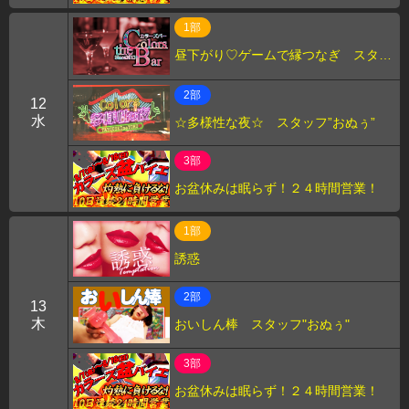
1部
昼下がり♡ゲームで縁つなぎ スタッ
フ"上野"
2部
12
水
☆多様性な夜☆ スタッフ”おぬぅ”
3部
お盆休みは眠らず！２４時間営業！
1部
誘惑
2部
13
木
おいしん棒 スタッフ"おぬぅ"
3部
お盆休みは眠らず！２４時間営業！