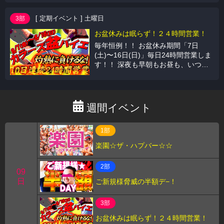
時～13時の間には清掃入ります
[ 定期イベント ] 土曜日
3部
お盆休みは眠らず！２４時間営業！
毎年恒例！！ お盆休み期間「7日
(土)〜16日(日)」毎日24時間営業しま
す！！ 深夜も早朝もお昼も、いつで
も開いております！ スタッフ一同、
皆様のご来店をお待ちしております！
週間イベント
1部
楽園☆ザ・ハプバー☆☆
2部
09
日
ご新規様脅威の半額デ−！
3部
お盆休みは眠らず！２４時間営業！