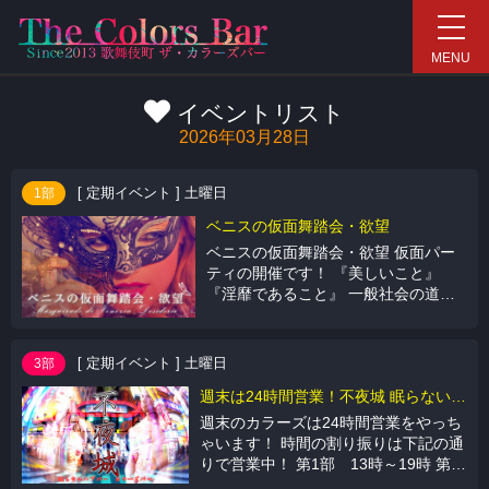
新宿ハプニングバー COL
MENU
イベントリスト
2026年03月28日
[ 定期イベント ] 土曜日
1部
ベニスの仮面舞踏会・欲望
ベニスの仮面舞踏会・欲望 仮面パー
ティの開催です！ 『美しいこと』
『淫靡であること』 一般社会の道理
やモラルとは完全に隔離された場所
で、モラルを超えた者たちだけが招か
れる 「ベニス
[ 定期イベント ] 土曜日
3部
週末は24時間営業！不夜城 眠らないカラーズバー！
週末のカラーズは24時間営業をやっち
ゃいます！ 時間の割り振りは下記の通
りで営業中！ 第1部 13時～19時 第2
部 19時～5時 第3部 5時～13時（12