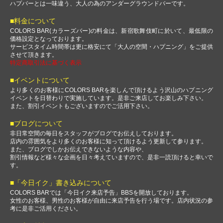
ハプバーとは一味違う、大人の為のアンダーグラウンドバーです。
■料金について
COLORS BAR(カラーズバー)の料金は、新宿歌舞伎町に於いて、最低限の
価格設定となっております。
サービスタイム時間帯は更に格安にて「大人の空間・ハプニング」をご提供
させて頂きます。
特定商取引法に基づく表示
■イベントについて
より多くのお客様にCOLORS BARを楽しんで頂けるよう沢山のハプニング
イベントを日替わりで実施しています。是非ご来店してお楽しみ下さい。
また、割引イベントもございますのでご活用下さい。
■ブログについて
非日常空間の毎日をスタッフがブログでお伝えしております。
店内の雰囲気をより多くのお客様に知って頂けるよう更新して参ります。
また、ブログでしかお伝えできないような内容や、
割引情報など様々な企画を日々考えていますので、是非一読頂けると幸いで
す。
■「今日イク」書き込みについて
COLORS BARでは「今日イク来店予告」BBSを開放しております。
女性のお客様、男性のお客様が自由に来店予告を行う場です。店内状況の参
考に是非ご活用ください。