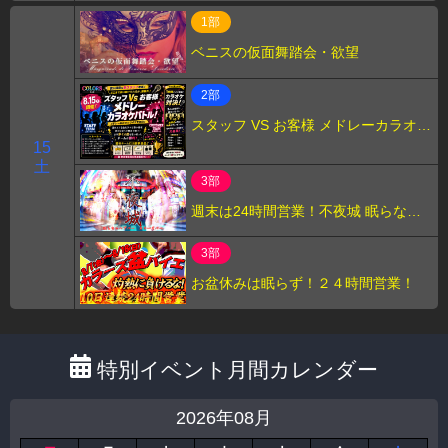
1部
ベニスの仮面舞踏会・欲望
2部
スタッフ VS お客様 メドレーカラオケ
バトル！
15
土
3部
週末は24時間営業！不夜城 眠らない
カラーズバー！
3部
お盆休みは眠らず！２４時間営業！
特別イベント月間カレンダー
2026年08月