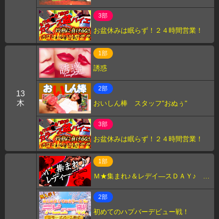
3部
お盆休みは眠らず！２４時間営業！
1部
誘惑
2部
13
木
おいしん棒 スタッフ"おぬぅ"
3部
お盆休みは眠らず！２４時間営業！
1部
Ｍ★集まれ♪＆レデイ―スＤＡＹ♪ ス
タッフ”えむ”
2部
初めてのハプバーデビュー戦！