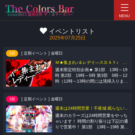
新宿ハプニングバー COL
MENU
イベントリスト
2025年07月25日
[ 定期イベント ] 金曜日
1部
Ｍ★集まれ♪＆レデイ―スＤＡＹ♪ スタッフ”えむ”
週末限定特別企画★ 第1部 13時～19
時 第2部 19時～5時 第3部 5時～12
時（12時～13時の間には清掃入ります
が、サービスタイムへ延長のお客様は
そのまま滞在できます） ★★★★★★
[ 定期イベント ] 金曜日
3部
週末は24時間営業！不夜城 眠らないカラーズバー！
週末のカラーズは24時間営業をやっち
ゃいます！ 時間の割り振りは下記の通
りで営業中！ 第1部 13時～19時 第2
部 19時～5時 第3部 5時～13時（12