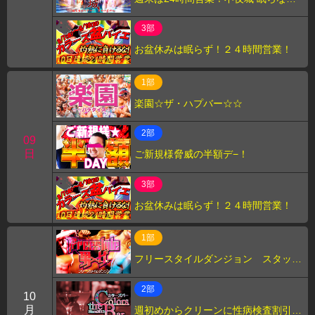
カラーズバー！
3部
お盆休みは眠らず！２４時間営業！
1部
楽園☆ザ・ハプバー☆☆
2部
09
日
ご新規様脅威の半額デ−！
3部
お盆休みは眠らず！２４時間営業！
1部
フリースタイルダンジョン スタッ
フ”たけ”
2部
10
月
週初めからクリーンに性病検査割引の