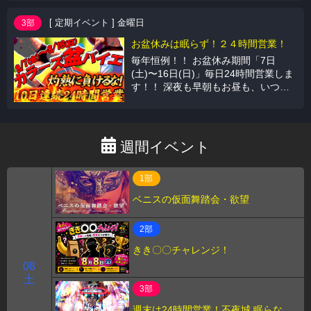
時～13時の間には清掃入ります
[ 定期イベント ] 金曜日
3部
お盆休みは眠らず！２４時間営業！
毎年恒例！！ お盆休み期間「7日
(土)〜16日(日)」毎日24時間営業しま
す！！ 深夜も早朝もお昼も、いつで
も開いております！ スタッフ一同、
皆様のご来店をお待ちしております！
週間イベント
1部
ベニスの仮面舞踏会・欲望
2部
きき〇〇チャレンジ！
08
土
3部
週末は24時間営業！不夜城 眠らない