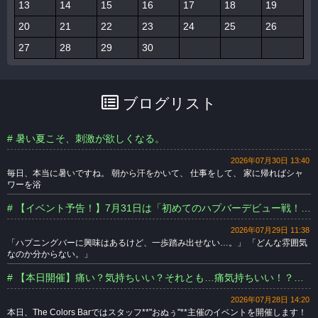
13
14
15
16
17
18
19
20
21
22
23
24
25
26
27
28
29
30
ブログリスト
# 暑い夏こそ、刺激が欲しくなる。
2026年07月30日 13:40
毎日、本当に暑いですね。 朝から汗をかいて、 仕事をして、 家に帰ればシャ
ワーを浴
# 【イベント予告！】7月31日は「初めてのハプバーデビュー戦！」開催します！
2026年07月29日 11:38
「ハプニングバーに興味はあるけど、一歩踏み出せない…。」 「どんな雰囲気
なのか分からない。」
# 【本日開催】痛い？気持ちいい？それとも…痛気持ちいい！？みんなで試そうマッサージ体験！
2026年07月28日 14:20
本日、The Colors Barではスタッフ**"おぬぅ"**主催のイベントを開催します！