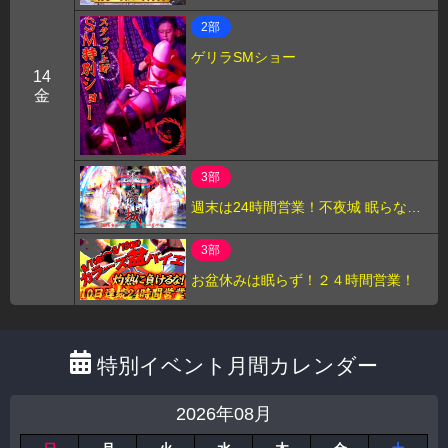
2部
ゲリラSMショー
14
金
3部
週末は24時間営業！不夜城 眠らない
カラーズバー！
3部
お盆休みは眠らず！２４時間営業！
特別イベント月間カレンダー
2026年08月