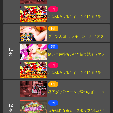
日 スタッフ”おぬう”
3部
お盆休みは眠らず！２４時間営業！
1部
ダーツ天国♪ラッキーガール♡ スタッ
フ"たけ"
2部
11
火
痛い？気持ちいい？皆で試そうマッサ
ージ スタッフ"おぬぅ"
3部
お盆休みは眠らず！２４時間営業！
1部
昼下がり♡ゲームで縁つなぎ スタッ
フ"上野"
2部
12
水
☆多様性な夜☆ スタッフ”おぬぅ”