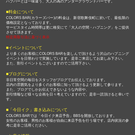
ハプバーとは一味違う、大人の為のアンダーグラウンドバーです。
■料金について
COLORS BAR(カラーズバー)の料金は、新宿歌舞伎町に於いて、最低限の
価格設定となっております。
サービスタイム時間帯は更に格安にて「大人の空間・ハプニング」をご提供
させて頂きます。
特定商取引法に基づく表示
■イベントについて
より多くのお客様にCOLORS BARを楽しんで頂けるよう沢山のハプニング
イベントを日替わりで実施しています。是非ご来店してお楽しみ下さい。
また、割引イベントもございますのでご活用下さい。
■ブログについて
非日常空間の毎日をスタッフがブログでお伝えしております。
店内の雰囲気をより多くのお客様に知って頂けるよう更新して参ります。
また、ブログでしかお伝えできないような内容や、
割引情報など様々な企画を日々考えていますので、是非一読頂けると幸いで
す。
■「今日イク」書き込みについて
COLORS BARでは「今日イク来店予告」BBSを開放しております。
女性のお客様、男性のお客様が自由に来店予告を行う場です。店内状況の参
考に是非ご活用ください。