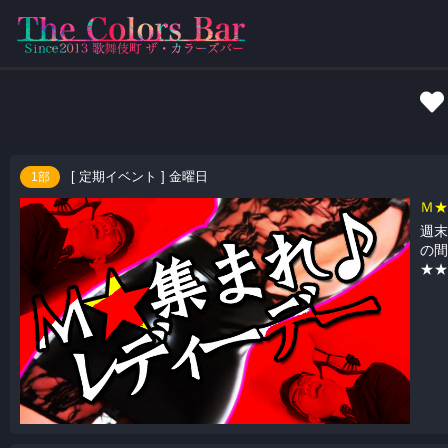
新宿ハプニングバー COL
[ 定期イベント ] 金曜日
1部
Ｍ★
週末
の間
★★