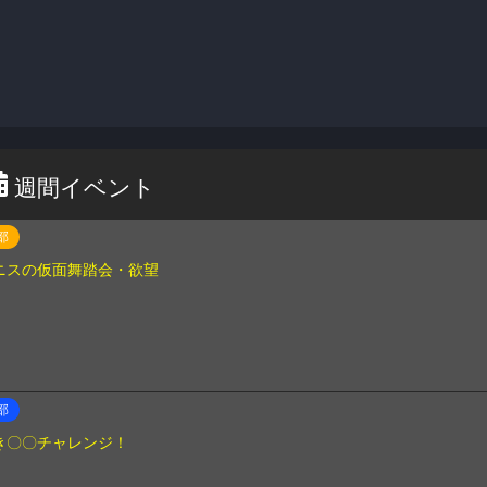
週間イベント
部
ニスの仮面舞踏会・欲望
部
き〇〇チャレンジ！