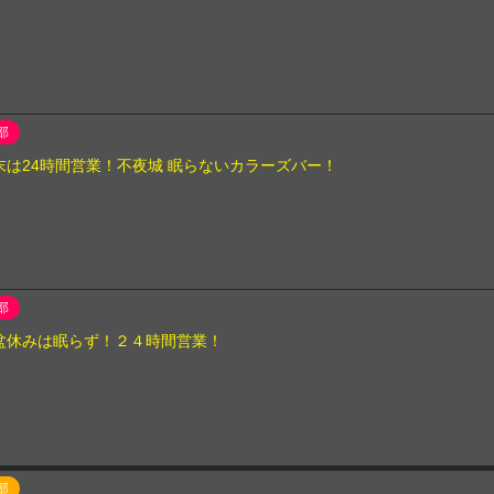
部
末は24時間営業！不夜城 眠らないカラーズバー！
部
盆休みは眠らず！２４時間営業！
部