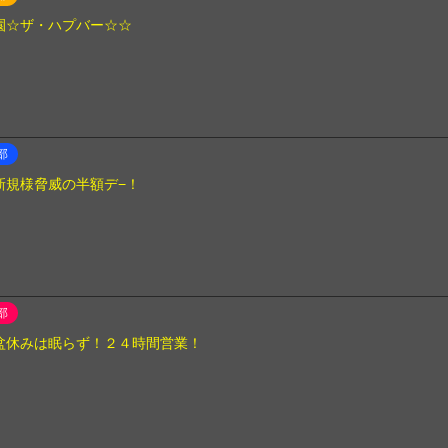
園☆ザ・ハプバー☆☆
部
新規様脅威の半額デ−！
部
盆休みは眠らず！２４時間営業！