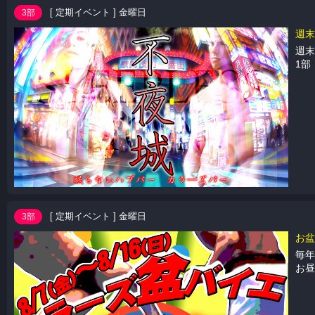
[ 定期イベント ] 金曜日
3部
週末
週末
1部
[ 定期イベント ] 金曜日
3部
お盆
毎年恒例！！ お盆休み期間「7