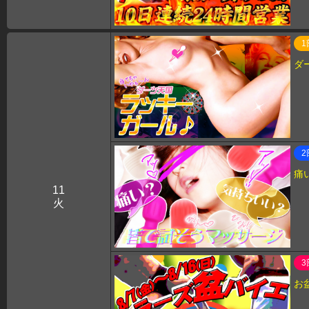
1
ダ
2
痛
11
火
3
お