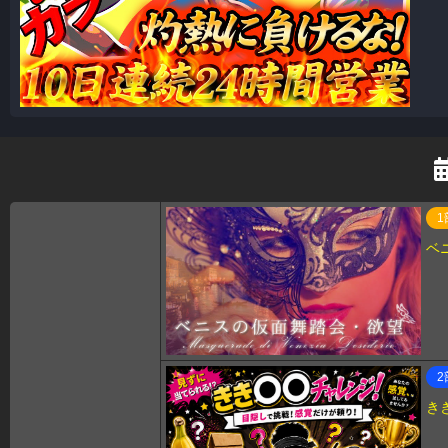
1
ベ
2
き