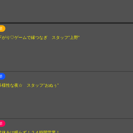
部
下がり♡ゲームで縁つなぎ スタッフ"上野"
部
多様性な夜☆ スタッフ”おぬぅ”
部
盆休みは眠らず！２４時間営業！