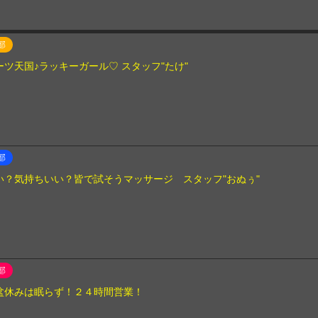
部
ーツ天国♪ラッキーガール♡ スタッフ"たけ"
部
い？気持ちいい？皆で試そうマッサージ スタッフ"おぬぅ"
部
盆休みは眠らず！２４時間営業！