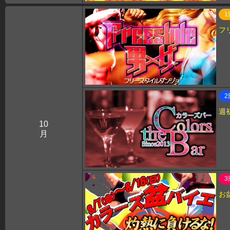
1
フ
2
週
10
月
3
お