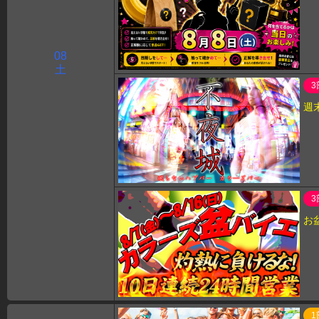
08
土
3
週
3
お
1