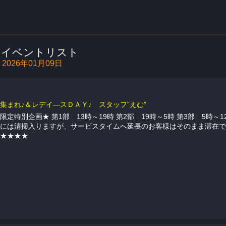
ORS BAR（カラーズバー）のイベントリストページです
イベントリスト
2026年01月09日
集まれ♪＆レデイ―スＤＡＹ♪ スタッフ”えむ”
限定特別企画★ 第1部 13時～19時 第2部 19時～5時 第3部 5時～1
には清掃入りますが、サービスタイムへ延長のお客様はそのまま滞在で
★★★★