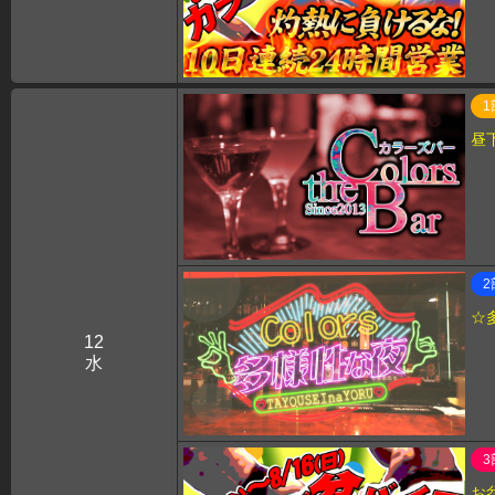
1
昼
2
☆
12
水
3
お