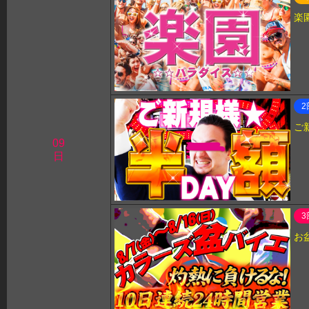
楽
2
ご
09
日
3
お